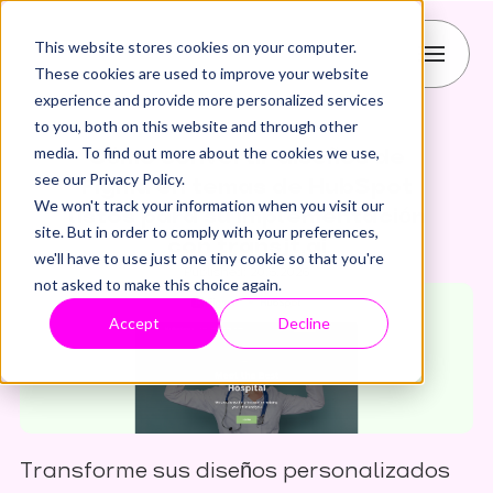
This website stores cookies on your computer.
These cookies are used to improve your website
experience and provide more personalized services
to you, both on this website and through other
Figma
CMS
HubSpot
media. To find out more about the cookies we use,
Cómo convertir diseños de
see our Privacy Policy.
Figma en temas de HubSpot
We won't track your information when you visit our
listos para su implementación
site. But in order to comply with your preferences,
con transjt.ai
we'll have to use just one tiny cookie so that you're
Published: 20.5.2026
not asked to make this choice again.
Accept
Decline
Transforme sus diseños personalizados