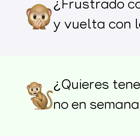
¿Frustrado co
y vuelta con 
¿Quieres tener
no en semana