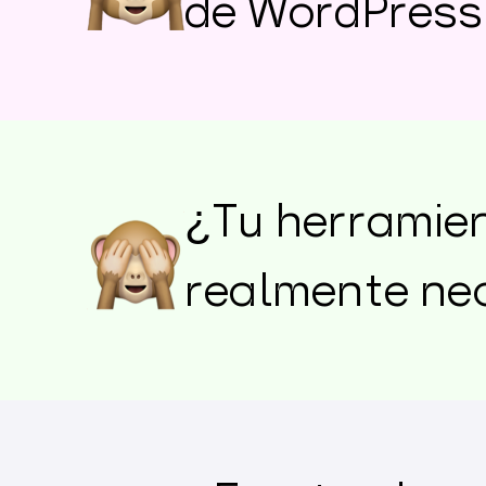
de WordPress
¿Tu herramien
realmente nec