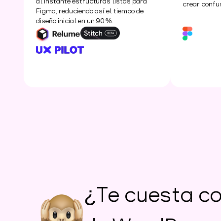
al instante estructuras listas para
crear confu
Figma, reduciendo así el tiempo de
diseño inicial en un 90 %.
¿Te cuesta co