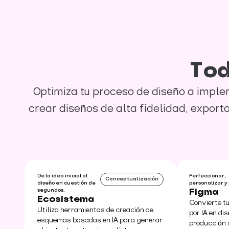
Tod
Optimiza tu proceso de diseño a impl
crear diseños de alta fidelidad, exporta
De la idea inicial al
Perfeccionar,
Conceptualización
diseño en cuestión de
personalizar y 
segundos.
Figma
Ecosistema
Convierte t
Utiliza herramientas de creación de
por IA en di
esquemas basadas en IA para generar
producción s