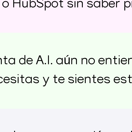
 o HubSpot sin saber 
ta de A.I. aún no entie
esitas y te sientes es