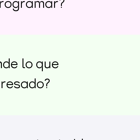
programar?
nde lo que
tresado?