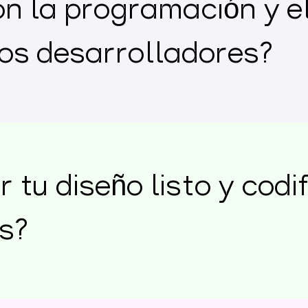
n la programación y e
los desarrolladores?
 tu diseño listo y codi
s?