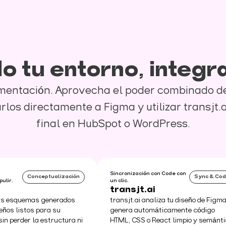
o tu entorno, integr
ementación. Aprovecha el poder combinado de 
rlos directamente a Figma y utilizar transjt.a
final en HubSpot o WordPress.
Sincronización con Code con
Conceptualización
Sync & Co
pulir.
un clic.
transjt.ai
us esquemas generados
transjt.ai analiza tu diseño de Figma
seños listos para su
genera automáticamente código
in perder la estructura ni
HTML, CSS o React limpio y semánti