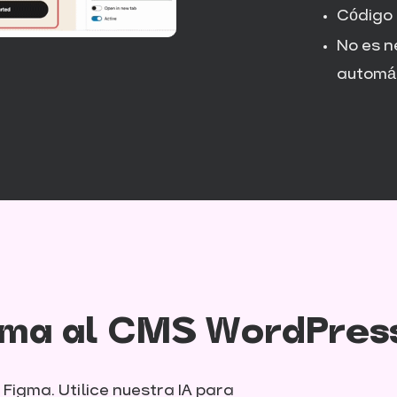
Código 
No es n
automá
igma al CMS WordPres
Figma. Utilice nuestra IA para