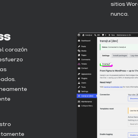
sitios Wo
nunca.
ss
el corazón
esfuerzo
las
eados.
táneamente
ente
stro
ectamente