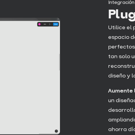
Integración
Plu
Utilice el
espacio d
perfectos
tan solo u
reconstru
diseño y l
Aumente l
un diseña
desarroll
ampliando
ahorra dí