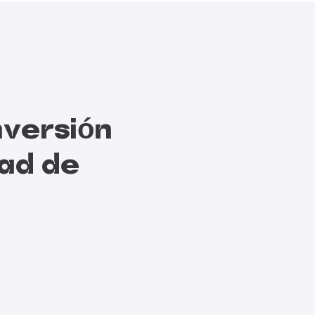
nversión
dad de