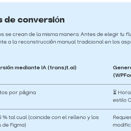
 de conversión
os se crean de la misma manera. Antes de elegir tu 
e a la reconstrucción manual tradicional en los asp
sión mediante IA (transjt.ai)
Genera
(WPFor
tos por página
⏳ Horas
estilo 
% tal cual (coincide con el relleno y los
Requie
 de Figma)
modifi