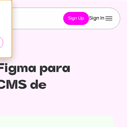
d
Sign In
Sign Up
Figma para
 CMS de