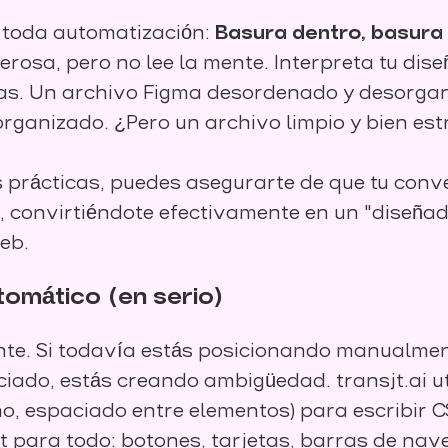
n toda automatización:
Basura dentro, basura 
erosa, pero no lee la mente. Interpreta tu dis
nas. Un archivo Figma desordenado y desorga
ganizado. ¿Pero un archivo limpio y bien est
s prácticas, puedes asegurarte de que tu con
convirtiéndote efectivamente en un "diseñad
web.
tomático (en serio)
nte. Si todavía estás posicionando manualmen
iado, estás creando ambigüedad. transjt.ai uti
no, espaciado entre elementos) para escribir CS
ut para todo: botones, tarjetas, barras de nav