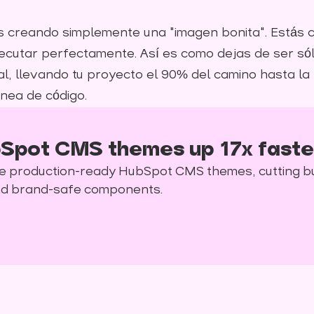
ás creando simplemente una "imagen bonita". Estás 
jecutar perfectamente. Así es como dejas de ser sól
nal, llevando tu proyecto el 90% del camino hasta l
ínea de código.
Spot CMS themes up 17x faste
rate production-ready HubSpot CMS themes, cutting b
and brand-safe components.