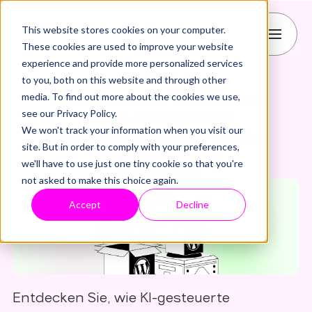
This website stores cookies on your computer.
These cookies are used to improve your website
experience and provide more personalized services
to you, both on this website and through other
Agentur
KI
WordPress
media. To find out more about the cookies we use,
Wie KI-basierte WordPress-
see our Privacy Policy.
Theme-Generatoren
We won't track your information when you visit our
Entwicklungszeit und -kosten
site. But in order to comply with your preferences,
drastisch senken
we'll have to use just one tiny cookie so that you're
Published: 27.5.2026
not asked to make this choice again.
Accept
Decline
Entdecken Sie, wie KI-gesteuerte