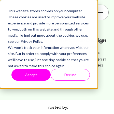
This website stores cookies on your computer.
These cookies are used to improve your website
experience and provide more personalized services
to you, both on this website and through other
media. To find out more about the cookies we use,
So wandeln Sie ein Figma-Design
see our Privacy Policy.
in ein WordPress-Theme um
We won't track your information when you visit our
Hör auf, deine Designs von Grund auf neu zu
site. But in order to comply with your preferences,
we'll have to use just one tiny cookie so that you're
programmieren. Verwandle deine Figma-Dateien in
not asked to make this choice again.
Minuten – nicht in Wochen – in performante, SEO-
optimierte WordPress-Themes.
Accept
Decline
Kostenlos beginnen
Trusted by: