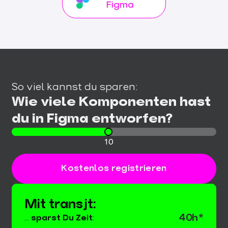
Figma
So viel kannst du sparen:
Wie viele Komponenten hast
du in Figma entworfen?
Number
10
of
components
designed
Kostenlos registrieren
Mit transjt:
40h*
...
sparst Du Zeit
: