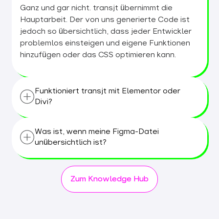
Ganz und gar nicht. transjt übernimmt die
Hauptarbeit. Der von uns generierte Code ist
jedoch so übersichtlich, dass jeder Entwickler
problemlos einsteigen und eigene Funktionen
hinzufügen oder das CSS optimieren kann.
Funktioniert transjt mit Elementor oder
Divi?
transjt wurde entwickelt, um durch die
Was ist, wenn meine Figma-Datei
Erstellung eines nativen, leistungsstarken
unübersichtlich ist?
Themes den Einsatz umfangreicher Page-
Builder-Tools überflüssig zu machen. Der Code
Für optimale Ergebnisse empfehlen wir die
lässt sich jedoch in die meisten Arbeitsabläufe
Verwendung der automatischen Layout-
Zum Knowledge Hub
integrieren.
Funktion von Figma. Auch wenn Ihre Datei
unübersichtlich ist, wird unsere KI dennoch
versuchen, sie zu konvertieren; „aufgeräumte“