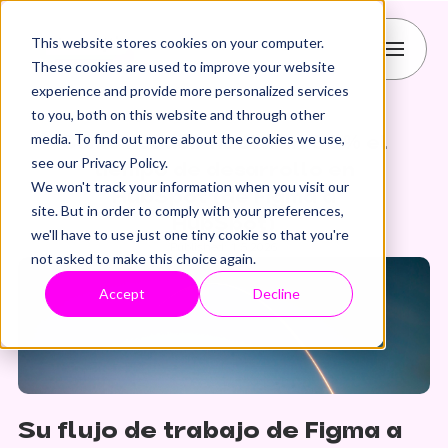
This website stores cookies on your computer.
These cookies are used to improve your website
experience and provide more personalized services
to you, both on this website and through other
Figma
Desarrollo
HubSpot
media. To find out more about the cookies we use,
Cómo reducir hasta un 90 % el
see our Privacy Policy.
tiempo de desarrollo en
We won't track your information when you visit our
HubSpot (de Figma a
site. But in order to comply with your preferences,
HubSpot)
we'll have to use just one tiny cookie so that you're
Published: 1.5.2026
not asked to make this choice again.
Accept
Decline
Su flujo de trabajo de Figma a