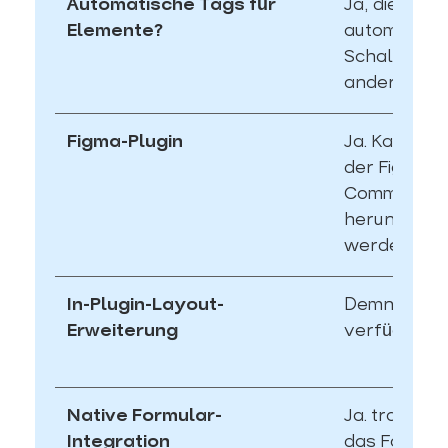
Automatische Tags für
Ja, die KI e
Elemente?
automatisc
Schaltfläch
andere UI-E
Figma-Plugin
Ja. Kann dir
der Figma
Community
herunterge
werden
In-Plugin-Layout-
Demnächst
Erweiterung
verfügbar
Native Formular-
Ja. transjt i
Integration
das Formula