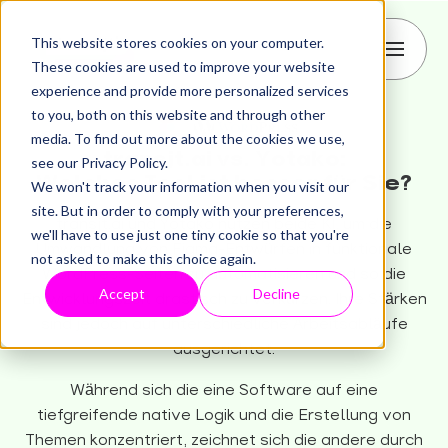
This website stores cookies on your computer.
These cookies are used to improve your website
experience and provide more personalized services
to you, both on this website and through other
media. To find out more about the cookies we use,
transjt.ai vs. Yotako:
see our Privacy Policy.
Welches Tool ist besser für Sie?
We won't track your information when you visit our
site. But in order to comply with your preferences,
transjt.ai und Yotako nutzen beide KI, um die
we'll have to use just one tiny cookie so that you're
Umwandlung von Figma-Entwürfen in funktionale
not asked to make this choice again.
WordPress-Seiten zu automatisieren und so die
Accept
Decline
Entwicklungszeit drastisch zu verkürzen. Ihre Stärken
sind jedoch auf unterschiedliche Arbeitsabläufe
ausgerichtet.
Während sich die eine Software auf eine
tiefgreifende native Logik und die Erstellung von
Themen konzentriert, zeichnet sich die andere durch