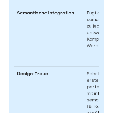
Semantische Integration
Fügt automa
semantische
zu jeder
entworfene
Komponente
WordPress h
Design-Treue
Sehr hoch. t
erstellt zu 
perfekte De
mit integrier
semantische
für Kompon