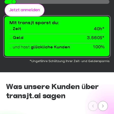
10
Jetzt anmelden
Mit transjt sparst du:
40h*
...
Zeit
:
...
Geld
:
3,560$*
100%
... und hast
glückliche Kunden
:
*Ungefähre Schätzung Ihrer Zeit- und Geldersparnis
Was unsere Kunden über
transjt.ai sagen