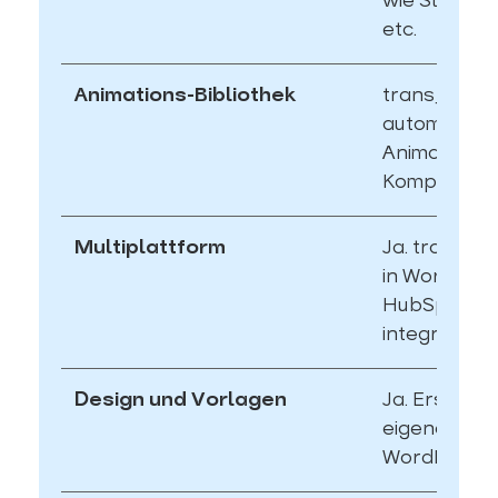
wie Slider, 
etc.
Animations-Bibliothek
transjt.ai fü
automatisc
Animationen
Komponente
Multiplattform
Ja. transjt l
in WordPres
HubSpot C
integrieren.
Design und Vorlagen
Ja. Erstellt 
eigenes Th
WordPress