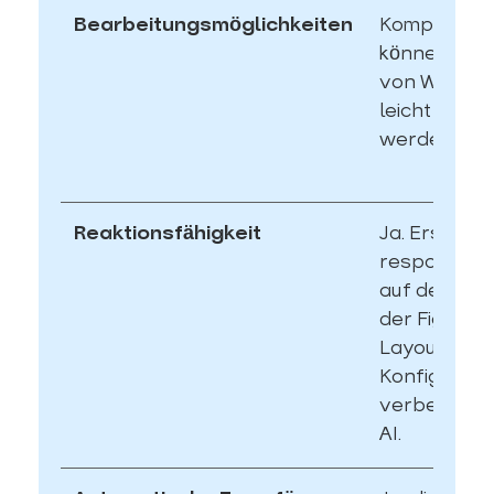
Bearbeitungsmöglichkeiten
Komponent
können inne
von WordPr
leicht bearb
werden
Reaktionsfähigkeit
Ja. Erstellt
responsive
auf der Gru
der Figma A
Layout-
Konfigurati
verbessert s
AI.