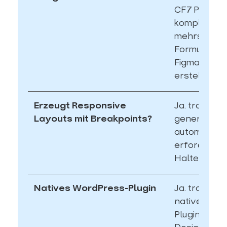
CF7 Plugin 
komplexe
mehrstufige
Formulare 
Figma Layo
erstellen.
Erzeugt Responsive
Ja. transjt.ai
Layouts mit Breakpoints?
generiert
automatisch
erforderlic
Haltepunkte
Natives WordPress-Plugin
Ja. transjt b
natives Wo
Plugin, das 