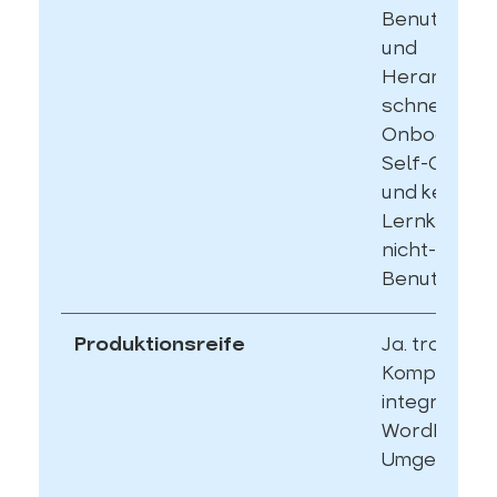
Benutzerob
und
Herangehen
schnelles
Onboarding 
Self-Onboa
und keine
Lernkurve. I
nicht-techn
Benutzer.
Produktionsreife
Ja. transjt.a
Komponent
integriert sie
WordPress-
Umgebung.