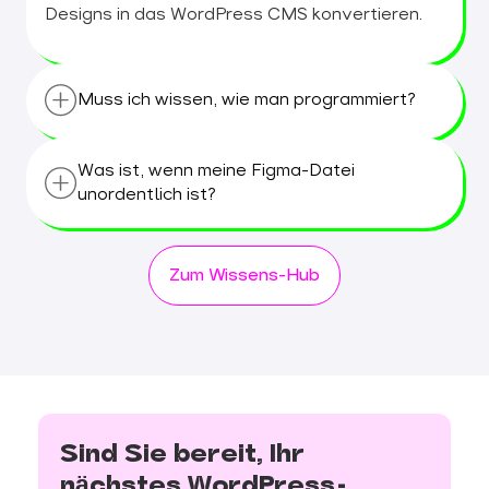
Designs in das WordPress CMS konvertieren.
Muss ich wissen, wie man programmiert?
Nein.
transjt übernimmt die komplexe
PHP-,
Was ist, wenn meine Figma-Datei
HTML-, CSS- und
JavaScript-Generierung für
unordentlich ist?
Sie.
Sie können ein Design aus Figma
exportieren und es
auf
Ihrer WordPress-
Die besten Ergebnisse erzielen Sie, wenn Sie
Website einbinden, ohne eine einzige Zeile
das Auto-Layout von Figma verwenden. Wenn
Zum Wissens-Hub
Code zu schreiben.
Ihre Datei unorganisiert ist, wird unsere KI
trotzdem versuchen, sie zu konvertieren, aber
"saubere" Designs erzeugen den "saubersten"
Code und sparen Ihnen hinterher eine Menge
Zeit.
Sind Sie bereit, Ihr
nächstes WordPress-